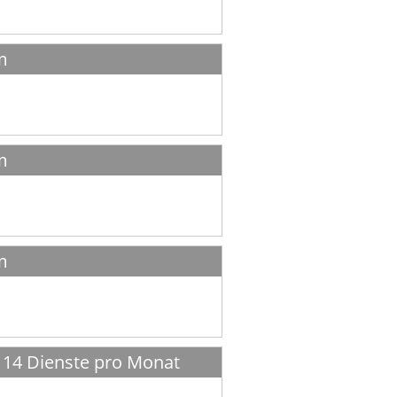
m
m
m
x 14 Dienste pro Monat