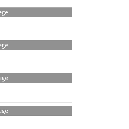
ege
ege
ege
ege