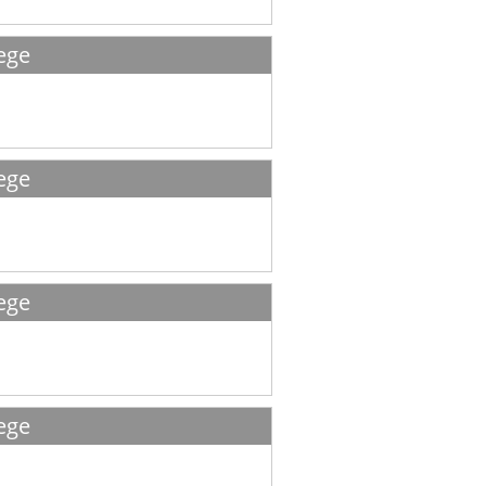
ege
ege
ege
ege